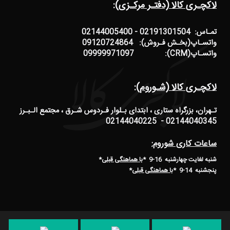
لاکچـری کالا (دفتـر مرکـزی):
تمـاس: 02191301504 - 02144005400
واتسـاپ(بخـش فـروش): 09120724864
واتسـاپ(CRM): 09999971097
لاکچـری کالا (شـوروم):
تـهران، بزرگراه ستاری ، ابتدای بـلوار فـردوس شـرق ، مجتمع الـبـرز
02144040345 - 02144040225
ساعات کاری شوروم:
شنبه لغایت چهارشنبه 16-9 *
با هماهنگی قبلی
*
پنجشنبه 14-9
*
با هماهنگی قبلی
*