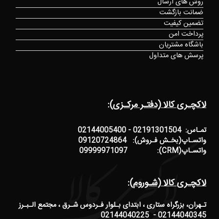
روش های ارسال
ضمانت بازگشت
تضمین کیفیت
پرداخت امن
باشگاه مشتریان
پرسش های متداول
لاکچـری کالا (دفتـر مرکـزی):
تمـاس: 02191301504 - 02144005400
واتسـاپ(بخـش فـروش): 09120724864
واتسـاپ(CRM): 09999971097
لاکچـری کالا (شـوروم):
تـهران، بزرگراه ستاری ، ابتدای بـلوار فـردوس شـرق ، مجتمع الـبـرز
02144040345 - 02144040225