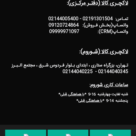
لاکچـری کالا (دفتـر مرکـزی):
تمـاس: 02191301504 - 02144005400
واتسـاپ(بخـش فـروش): 09120724864
واتسـاپ(CRM): 09999971097
لاکچـری کالا (شـوروم):
تـهران، بزرگراه ستاری ، ابتدای بـلوار فـردوس شـرق ، مجتمع الـبـرز
02144040345 - 02144040225
ساعات کاری شوروم:
شنبه لغایت چهارشنبه 16-9 *
با هماهنگی قبلی
*
پنجشنبه 14-9
*
با هماهنگی قبلی
*