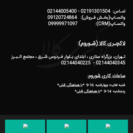
تمـاس: 02191301504 - 02144005400
واتسـاپ(بخـش فـروش): 09120724864
واتسـاپ(CRM): 09999971097
لاکچـری کالا (شـوروم):
تـهران، بزرگراه ستاری ، ابتدای بـلوار فـردوس شـرق ، مجتمع الـبـرز
02144040345 - 02144040225
ساعات کاری شوروم:
شنبه لغایت چهارشنبه 16-9 *
با هماهنگی قبلی
*
پنجشنبه 14-9
*
با هماهنگی قبلی
*