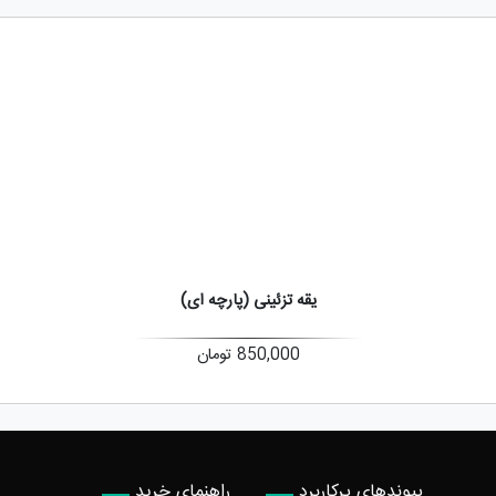
یقه تزئینی (پارچه ای)
850,000
تومان
پیوندهای پرکاربرد
راهنمای خرید