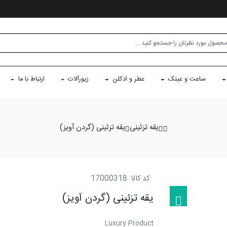
ساعت و عینک
عطر و ادکلن
زیورآلات
ارتباط با ما
یقه تزئینی
یقه تزئینی (گردن آویز)
کد کالا
17000318
یقه تزئینی (گردن آویز)
Luxury Product