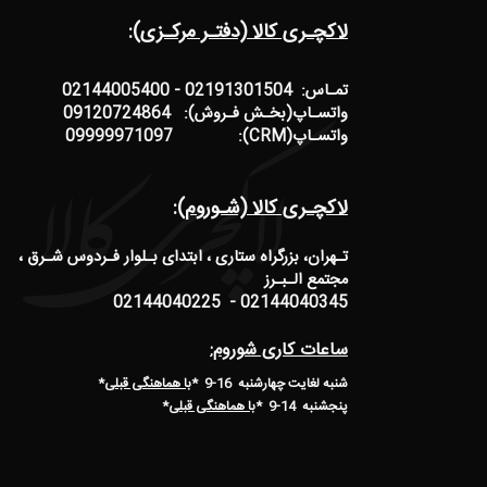
لاکچـری کالا (دفتـر مرکـزی):
تمـاس: 02191301504 - 02144005400
واتسـاپ(بخـش فـروش): 09120724864
واتسـاپ(CRM): 09999971097
لاکچـری کالا (شـوروم):
تـهران، بزرگراه ستاری ، ابتدای بـلوار فـردوس شـرق ،
مجتمع الـبـرز
02144040345 - 02144040225
ساعات کاری شوروم:
شنبه لغایت چهارشنبه 16-9 *
با هماهنگی قبلی
*
پنجشنبه 14-9
*
با هماهنگی قبلی
*