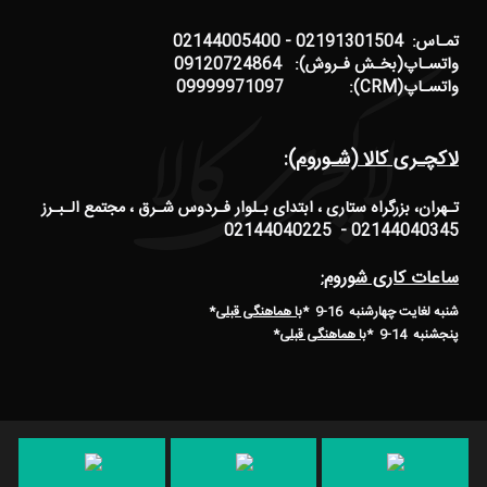
تمـاس: 02191301504 - 02144005400
واتسـاپ(بخـش فـروش): 09120724864
واتسـاپ(CRM): 09999971097
لاکچـری کالا (شـوروم):
تـهران، بزرگراه ستاری ، ابتدای بـلوار فـردوس شـرق ، مجتمع الـبـرز
02144040345 - 02144040225
ساعات کاری شوروم:
شنبه لغایت چهارشنبه 16-9 *
با هماهنگی قبلی
*
پنجشنبه 14-9
*
با هماهنگی قبلی
*