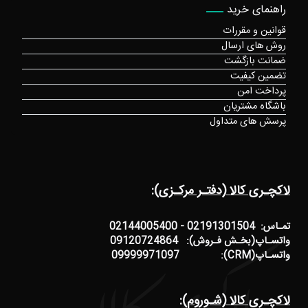
راهنمای خرید
قوانین و مقررات
روش های ارسال
ضمانت بازگشت
تضمین کیفیت
پرداخت امن
باشگاه مشتریان
پرسش های متداول
لاکچـری کالا (دفتـر مرکـزی):
تمـاس: 02191301504 - 02144005400
واتسـاپ(بخـش فـروش): 09120724864
واتسـاپ(CRM): 09999971097
لاکچـری کالا (شـوروم):