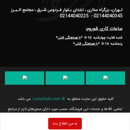
تـهران، بزرگراه ستاری ، ابتدای بـلوار فـردوس شـرق ، مجتمع الـبـرز
02144040345 - 02144040225
ساعات کاری شوروم:
شنبه لغایت چهارشنبه 16-9 *
با هماهنگی قبلی
*
پنجشنبه 14-9
*
با هماهنگی قبلی
*
کلیه حقوق این سایت متعلق به
®
LuxuriKala.com
می باشد.
تمامی كالاها و خدمات این فروشگاه، حسب مورد دارای مجوزهای لازم از مراجع
مربوطه می باشند و فعالیت های این سایت تابع قوانین و مقررات جمهوری
اسلامی ایران است.
به من اطلاع بده