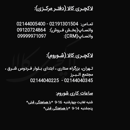
لاکچـری کالا (دفتـر مرکـزی):
تمـاس: 02191301504 - 02144005400
واتسـاپ(بخـش فـروش): 09120724864
واتسـاپ(CRM): 09999971097
لاکچـری کالا (شـوروم):
تـهران، بزرگراه ستاری ، ابتدای بـلوار فـردوس شـرق ،
مجتمع الـبـرز
02144040345 - 02144040225
ساعات کاری شوروم:
شنبه لغایت چهارشنبه 16-9 *
با هماهنگی قبلی
*
پنجشنبه 14-9
*
با هماهنگی قبلی
*