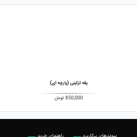
یقه تزئینی (پارچه ای)
850,000
تومان
پیوندهای پرکاربرد
راهنمای خرید