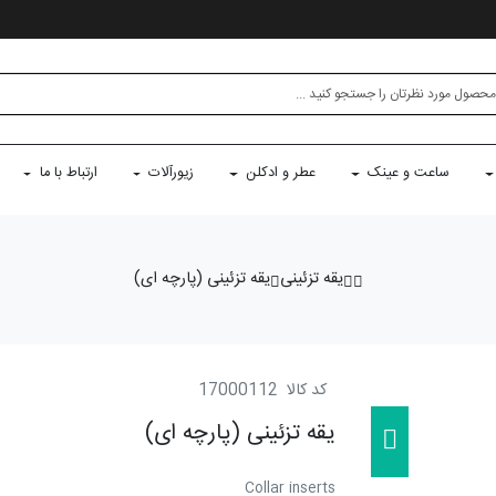
ساعت و عینک
عطر و ادکلن
زیورآلات
ارتباط با ما
یقه تزئینی
یقه تزئینی (پارچه ای)
کد کالا
17000112
یقه تزئینی (پارچه ای)
Collar inserts