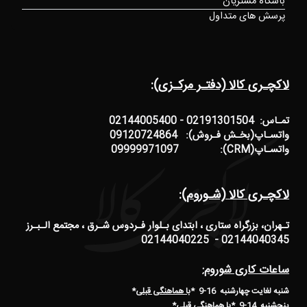
باشگاه مشتریان
پرسش های متداول
لاکچـری کالا (دفتـر مرکـزی):
تمـاس: 02191301504 - 02144005400
واتسـاپ(بخـش فـروش): 09120724864
واتسـاپ(CRM): 09999971097
لاکچـری کالا (شـوروم):
تـهران، بزرگراه ستاری ، ابتدای بـلوار فـردوس شـرق ، مجتمع الـبـرز
02144040345 - 02144040225
ساعات کاری شوروم:
شنبه لغایت چهارشنبه 16-9 *
با هماهنگی قبلی
*
پنجشنبه 14-9
*
با هماهنگی قبلی
*