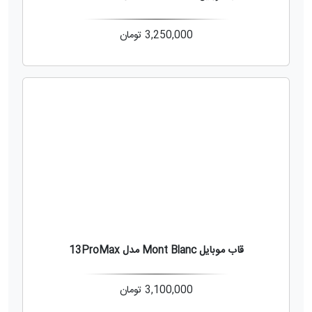
3,250,000
تومان
قاب موبایل Mont Blanc مدل 13ProMax
3,100,000
تومان