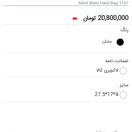
Mont Blanc Hand Bag 1167
20,800,000
تومان
رنگ
مشکی
ضمانت نامه
لاکچری کالا
سایز
4*17*27.5