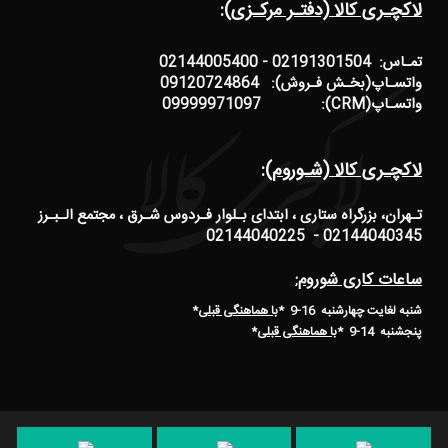
لاکچـری کالا (دفتـر مرکـزی):
تمـاس: 02191301504 - 02144005400
واتسـاپ(بخـش فـروش): 09120724864
واتسـاپ(CRM): 09999971097
لاکچـری کالا (شـوروم):
تـهران، بزرگراه ستاری ، ابتدای بـلوار فـردوس شـرق ، مجتمع الـبـرز
02144040345 - 02144040225
ساعات کاری شوروم:
شنبه لغایت چهارشنبه 16-9 *
با هماهنگی قبلی
*
پنجشنبه 14-9
*
با هماهنگی قبلی
*