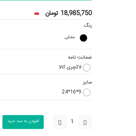
18,985,750
تومان
رنگ
مشکی
ضمانت نامه
لاکچری کالا
سایز
9*16*24
افزودن به سبد خرید