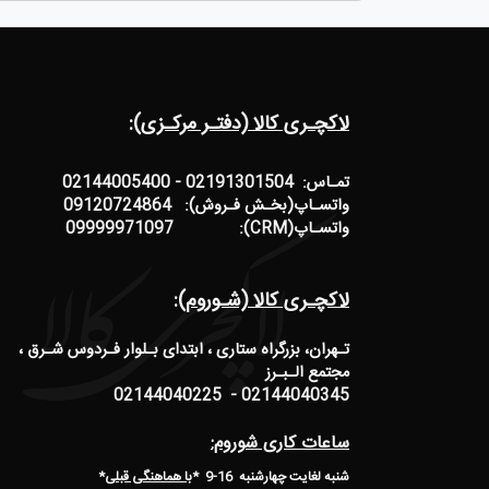
لاکچـری کالا (دفتـر مرکـزی):
تمـاس: 02191301504 - 02144005400
واتسـاپ(بخـش فـروش): 09120724864
واتسـاپ(CRM): 09999971097
لاکچـری کالا (شـوروم):
تـهران، بزرگراه ستاری ، ابتدای بـلوار فـردوس شـرق ،
مجتمع الـبـرز
02144040345 - 02144040225
ساعات کاری شوروم:
شنبه لغایت چهارشنبه 16-9 *
با هماهنگی قبلی
*