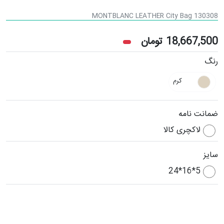
MONTBLANC LEATHER City Bag 130308
18,667,500
تومان
رنگ
کرم
ضمانت نامه
لاکچری کالا
سایز
5*16*24