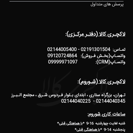
پرسش های متداول
لاکچـری کالا (دفتـر مرکـزی):
تمـاس: 02191301504 - 02144005400
واتسـاپ(بخـش فـروش): 09120724864
واتسـاپ(CRM): 09999971097
لاکچـری کالا (شـوروم):
تـهران، بزرگراه ستاری ، ابتدای بـلوار فـردوس شـرق ، مجتمع الـبـرز
02144040345 - 02144040225
ساعات کاری شوروم:
شنبه لغایت چهارشنبه 16-9 *
با هماهنگی قبلی
*
پنجشنبه 14-9
*
با هماهنگی قبلی
*