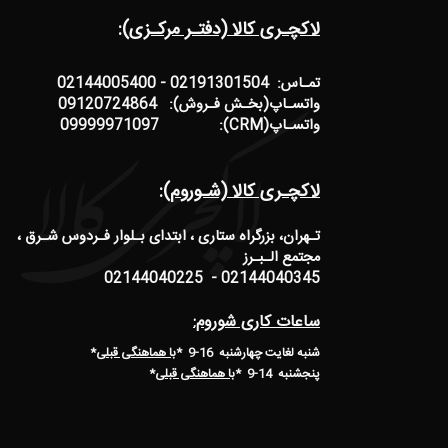
لاکچـری کالا (دفتـر مرکـزی):
تمـاس: 02191301504 - 02144005400
واتسـاپ(بخـش فـروش): 09120724864
واتسـاپ(CRM): 09999971097
لاکچـری کالا (شـوروم):
تـهران، بزرگراه ستاری ، ابتدای بـلوار فـردوس شـرق ،
مجتمع الـبـرز
02144040345 - 02144040225
ساعات کاری شوروم:
شنبه لغایت چهارشنبه 16-9 *
با هماهنگی قبلی
*
پنجشنبه 14-9
*
با هماهنگی قبلی
*