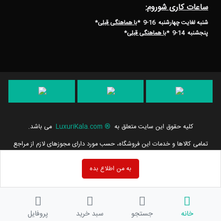
ساعات کاری شوروم:
شنبه لغایت چهارشنبه 16-9 *
با هماهنگی قبلی
*
پنجشنبه 14-9
*
با هماهنگی قبلی
*
کلیه حقوق این سایت متعلق به
®
LuxuriKala.com
می باشد.
تمامی كالاها و خدمات این فروشگاه، حسب مورد دارای مجوزهای لازم از مراجع
مربوطه می باشند و فعالیت های این سایت تابع قوانین و مقررات جمهوری
اسلامی ایران است.
به من اطلاع بده
خانه
جستجو
سبد خرید
پروفایل