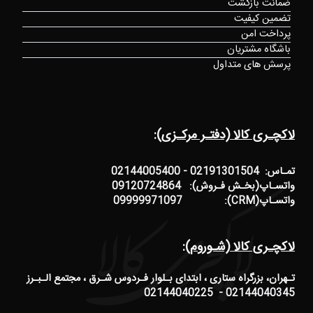
ضمانت بازگشت
تضمین کیفیت
پرداخت امن
باشگاه مشتریان
پرسش های متداول
لاکچـری کالا (دفتـر مرکـزی):
تمـاس: 02191301504 - 02144005400
واتسـاپ(بخـش فـروش): 09120724864
واتسـاپ(CRM): 09999971097
لاکچـری کالا (شـوروم):
تـهران، بزرگراه ستاری ، ابتدای بـلوار فـردوس شـرق ، مجتمع الـبـرز
02144040345 - 02144040225