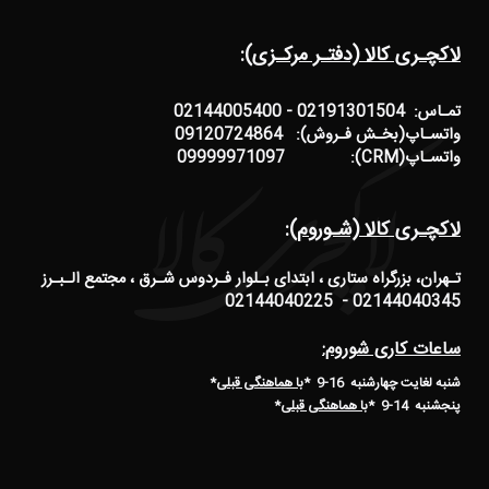
لاکچـری کالا (دفتـر مرکـزی):
تمـاس: 02191301504 - 02144005400
واتسـاپ(بخـش فـروش): 09120724864
واتسـاپ(CRM): 09999971097
لاکچـری کالا (شـوروم):
تـهران، بزرگراه ستاری ، ابتدای بـلوار فـردوس شـرق ، مجتمع الـبـرز
02144040345 - 02144040225
ساعات کاری شوروم:
شنبه لغایت چهارشنبه 16-9 *
با هماهنگی قبلی
*
پنجشنبه 14-9
*
با هماهنگی قبلی
*