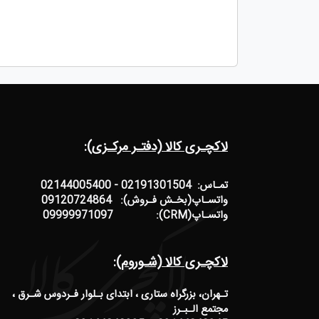
لاکچـری کالا (دفتـر مرکـزی):
تمـاس: 02191301504 - 02144005400
واتسـاپ(بخـش فـروش): 09120724864
واتسـاپ(CRM): 09999971097
لاکچـری کالا (شـوروم):
تـهران، بزرگراه ستاری ، ابتدای بـلوار فـردوس شـرق ،
مجتمع الـبـرز