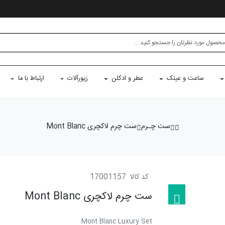
ساعت و عینک
عطر و ادکلن
زیورآلات
ارتباط با ما
ست چـرم
ست چرم لاكچری Mont Blanc
کد کالا
17001157
ست چرم لاكچری Mont Blanc
Mont Blanc Luxury Set