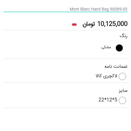
Mont Blanc Hand Bag 90089-05
10,125,000
تومان
رنگ
مشکی
ضمانت نامه
لاکچری کالا
سایز
5*12*22