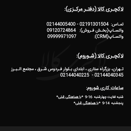
لاکچـری کالا (دفتـر مرکـزی):
تمـاس: 02191301504 - 02144005400
واتسـاپ(بخـش فـروش): 09120724864
واتسـاپ(CRM): 09999971097
لاکچـری کالا (شـوروم):
تـهران، بزرگراه ستاری ، ابتدای بـلوار فـردوس شـرق ، مجتمع الـبـرز
02144040345 - 02144040225
ساعات کاری شوروم:
شنبه لغایت چهارشنبه 16-9 *
با هماهنگی قبلی
*
پنجشنبه 14-9
*
با هماهنگی قبلی
*