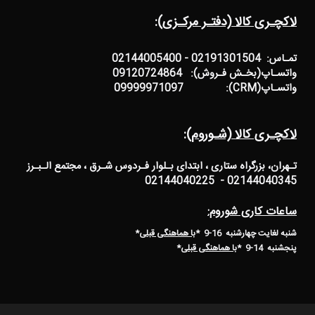
لاکچـری کالا (دفتـر مرکـزی):
تمـاس: 02191301504 - 02144005400
واتسـاپ(بخـش فـروش): 09120724864
واتسـاپ(CRM): 09999971097
لاکچـری کالا (شـوروم):
تـهران، بزرگراه ستاری ، ابتدای بـلوار فـردوس شـرق ، مجتمع الـبـرز
02144040345 - 02144040225
ساعات کاری شوروم:
شنبه لغایت چهارشنبه 16-9 *
با هماهنگی قبلی
*
پنجشنبه 14-9
*
با هماهنگی قبلی
*