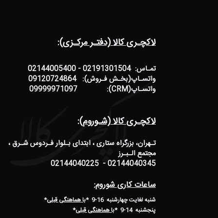
لاکچـری کالا (دفتـر مرکـزی):
تمـاس: 02191301504 - 02144005400
واتسـاپ(بخـش فـروش): 09120724864
واتسـاپ(CRM): 09999971097
لاکچـری کالا (شـوروم):
تـهران، بزرگراه ستاری ، ابتدای بـلوار فـردوس شـرق ،
مجتمع الـبـرز
02144040345 - 02144040225
ساعات کاری شوروم:
شنبه لغایت چهارشنبه 16-9 *
با هماهنگی قبلی
*
پنجشنبه 14-9
*
با هماهنگی قبلی
*