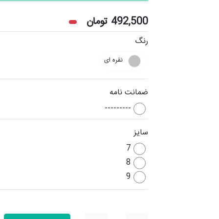
492,500
تومان
رنگ
نقره ای
ضمانت نامه
---------
سایز
7
8
9