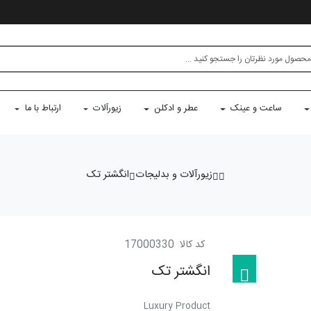
ساعت و عینک
عطر و ادکلن
زیورآلات
ارتباط با ما
زیورآلات و بدلیجات
انگشتر تک
کد کالا
17000330
انگشتر تک
Luxury Product