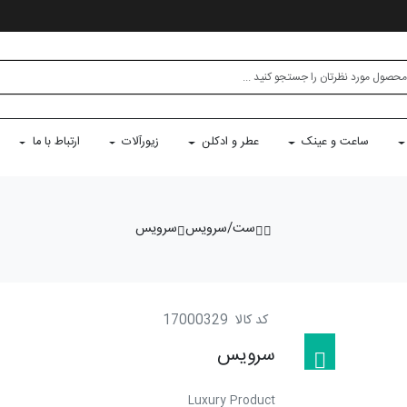
ساعت و عینک
عطر و ادکلن
زیورآلات
ارتباط با ما
ست/سرویس
سرویس
کد کالا
17000329
سرویس
Luxury Product