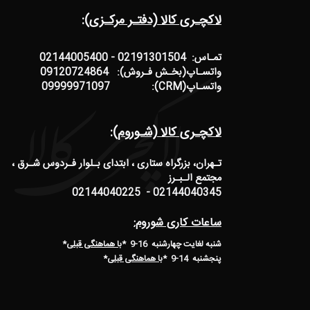
لاکچـری کالا (دفتـر مرکـزی):
تمـاس: 02191301504 - 02144005400
واتسـاپ(بخـش فـروش): 09120724864
واتسـاپ(CRM): 09999971097
لاکچـری کالا (شـوروم):
تـهران، بزرگراه ستاری ، ابتدای بـلوار فـردوس شـرق ،
مجتمع الـبـرز
02144040345 - 02144040225
ساعات کاری شوروم:
شنبه لغایت چهارشنبه 16-9 *
با هماهنگی قبلی
*
پنجشنبه 14-9
*
با هماهنگی قبلی
*