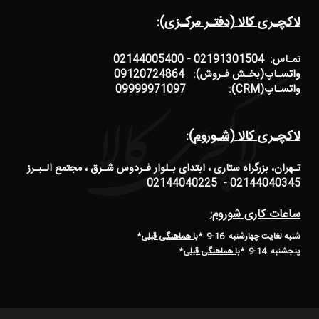
لاکچـری کالا (دفتـر مرکـزی):
تمـاس: 02191301504 - 02144005400
واتسـاپ(بخـش فـروش): 09120724864
واتسـاپ(CRM): 09999971097
لاکچـری کالا (شـوروم):
تـهران، بزرگراه ستاری ، ابتدای بـلوار فـردوس شـرق ، مجتمع الـبـرز
02144040345 - 02144040225
ساعات کاری شوروم:
شنبه لغایت چهارشنبه 16-9 *
با هماهنگی قبلی
*
پنجشنبه 14-9
*
با هماهنگی قبلی
*