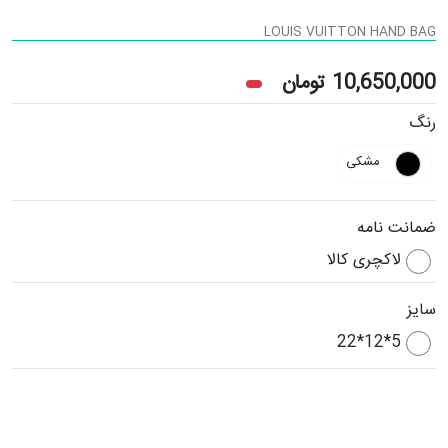
LOUIS VUITTON HAND BAG
10,650,000
تومان
رنگ
مشکی
ضمانت نامه
لاکچری کالا
سایز
5*12*22