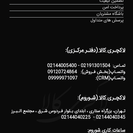
تضمین کیفیت
پرداخت امن
باشگاه مشتریان
پرسش های متداول
لاکچـری کالا (دفتـر مرکـزی):
تمـاس: 02191301504 - 02144005400
واتسـاپ(بخـش فـروش): 09120724864
واتسـاپ(CRM): 09999971097
لاکچـری کالا (شـوروم):
تـهران، بزرگراه ستاری ، ابتدای بـلوار فـردوس شـرق ، مجتمع الـبـرز
02144040345 - 02144040225
ساعات کاری شوروم: