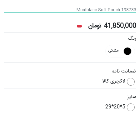
Montblanc Soft Pouch 198733
41,850,000
تومان
رنگ
مشکی
ضمانت نامه
لاکچری کالا
سایز
5*20*29