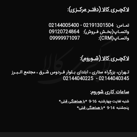
لاکچـری کالا (دفتـر مرکـزی):
تمـاس: 02191301504 - 02144005400
واتسـاپ(بخـش فـروش): 09120724864
واتسـاپ(CRM): 09999971097
لاکچـری کالا (شـوروم):
تـهران، بزرگراه ستاری ، ابتدای بـلوار فـردوس شـرق ، مجتمع الـبـرز
02144040345 - 02144040225
ساعات کاری شوروم:
شنبه لغایت چهارشنبه 16-9 *
با هماهنگی قبلی
*
پنجشنبه 14-9
*
با هماهنگی قبلی
*