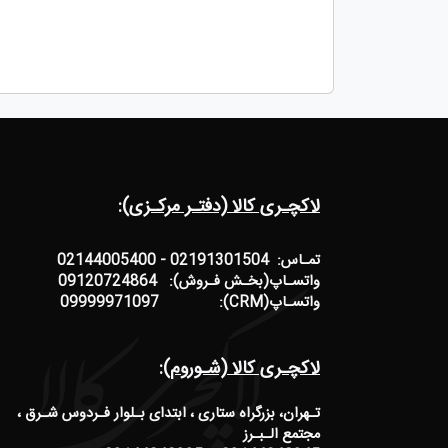
لاکچـری کالا (دفتـر مرکـزی):
تمـاس: 02191301504 - 02144005400
واتسـاپ(بخـش فـروش): 09120724864
واتسـاپ(CRM): 09999971097
لاکچـری کالا (شـوروم):
تـهران، بزرگراه ستاری ، ابتدای بـلوار فـردوس شـرق ،
مجتمع الـبـرز