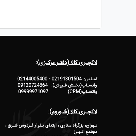
لاکچـری کالا (دفتـر مرکـزی):
تمـاس: 02191301504 - 02144005400
واتسـاپ(بخـش فـروش): 09120724864
واتسـاپ(CRM): 09999971097
لاکچـری کالا (شـوروم):
تـهران، بزرگراه ستاری ، ابتدای بـلوار فـردوس شـرق ،
مجتمع الـبـرز