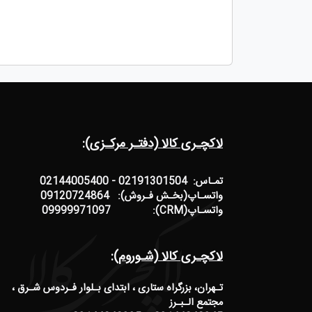
لاکچـری کالا (دفتـر مرکـزی):
تمـاس: 02191301504 - 02144005400
واتسـاپ(بخـش فـروش): 09120724864
واتسـاپ(CRM): 09999971097
لاکچـری کالا (شـوروم):
تـهران، بزرگراه ستاری ، ابتدای بـلوار فـردوس شـرق ،
مجتمع الـبـرز