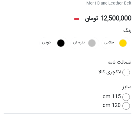
Mont Blanc Leather Belt
12,500,000
تومان
رنگ
طلایی
نقره ای
دودی
ضمانت نامه
لاکچری کالا
سایز
115 cm
120 cm