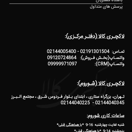
باشگاه مشتریان
پرسش های متداول
لاکچـری کالا (دفتـر مرکـزی):
تمـاس: 02191301504 - 02144005400
واتسـاپ(بخـش فـروش): 09120724864
واتسـاپ(CRM): 09999971097
لاکچـری کالا (شـوروم):
تـهران، بزرگراه ستاری ، ابتدای بـلوار فـردوس شـرق ، مجتمع الـبـرز
02144040345 - 02144040225
ساعات کاری شوروم:
شنبه لغایت چهارشنبه 16-9 *
با هماهنگی قبلی
*
پنجشنبه 14-9
*
با هماهنگی قبلی
*