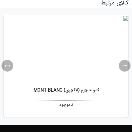
کالای مرتبط
کمربند چرم (لاکچری) MONT BLANC
ناموجود