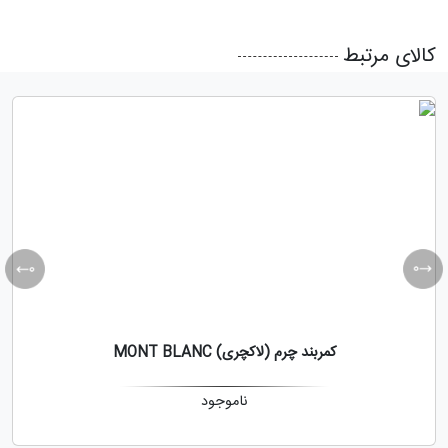
کالای مرتبط
کمربند چرم (لاکچری) MONT BLANC
ناموجود