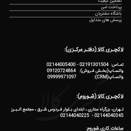
تضمین کیفیت
پرداخت امن
باشگاه مشتریان
پرسش های متداول
لاکچـری کالا (دفتـر مرکـزی):
تمـاس: 02191301504 - 02144005400
واتسـاپ(بخـش فـروش): 09120724864
واتسـاپ(CRM): 09999971097
لاکچـری کالا (شـوروم):
تـهران، بزرگراه ستاری ، ابتدای بـلوار فـردوس شـرق ، مجتمع الـبـرز
02144040345 - 02144040225
ساعات کاری شوروم: