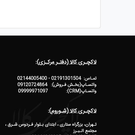
لاکچـری کالا (دفتـر مرکـزی):
تمـاس: 02191301504 - 02144005400
واتسـاپ(بخـش فـروش): 09120724864
واتسـاپ(CRM): 09999971097
لاکچـری کالا (شـوروم):
تـهران، بزرگراه ستاری ، ابتدای بـلوار فـردوس شـرق ،
مجتمع الـبـرز