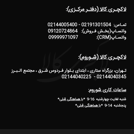
لاکچـری کالا (دفتـر مرکـزی):
تمـاس: 02191301504 - 02144005400
واتسـاپ(بخـش فـروش): 09120724864
واتسـاپ(CRM): 09999971097
لاکچـری کالا (شـوروم):
تـهران، بزرگراه ستاری ، ابتدای بـلوار فـردوس شـرق ، مجتمع الـبـرز
02144040345 - 02144040225
ساعات کاری شوروم:
شنبه لغایت چهارشنبه 16-9 *
با هماهنگی قبلی
*
پنجشنبه 14-9
*
با هماهنگی قبلی
*