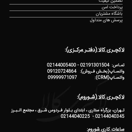
تضمین کیفیت
پرداخت امن
باشگاه مشتریان
پرسش های متداول
لاکچـری کالا (دفتـر مرکـزی):
تمـاس: 02191301504 - 02144005400
واتسـاپ(بخـش فـروش): 09120724864
واتسـاپ(CRM): 09999971097
لاکچـری کالا (شـوروم):
تـهران، بزرگراه ستاری ، ابتدای بـلوار فـردوس شـرق ، مجتمع الـبـرز
02144040345 - 02144040225
ساعات کاری شوروم: