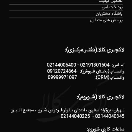
تضمین کیفیت
پرداخت امن
باشگاه مشتریان
پرسش های متداول
لاکچـری کالا (دفتـر مرکـزی):
تمـاس: 02191301504 - 02144005400
واتسـاپ(بخـش فـروش): 09120724864
واتسـاپ(CRM): 09999971097
لاکچـری کالا (شـوروم):
تـهران، بزرگراه ستاری ، ابتدای بـلوار فـردوس شـرق ، مجتمع الـبـرز
02144040345 - 02144040225
ساعات کاری شوروم: