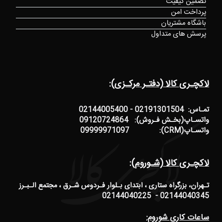
تضمین کیفیت
پرداخت امن
باشگاه مشتریان
پرسش های متداول
لاکچـری کالا (دفتـر مرکـزی):
تمـاس: 02191301504 - 02144005400
واتسـاپ(بخـش فـروش): 09120724864
واتسـاپ(CRM): 09999971097
لاکچـری کالا (شـوروم):
تـهران، بزرگراه ستاری ، ابتدای بـلوار فـردوس شـرق ، مجتمع الـبـرز
02144040345 - 02144040225
ساعات کاری شوروم: