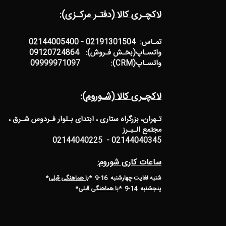
لاکچـری کالا (دفتـر مرکـزی):
تمـاس: 02191301504 - 02144005400
واتسـاپ(بخـش فـروش): 09120724864
واتسـاپ(CRM): 09999971097
لاکچـری کالا (شـوروم):
تـهران، بزرگراه ستاری ، ابتدای بـلوار فـردوس شـرق ،
مجتمع الـبـرز
02144040345 - 02144040225
ساعات کاری شوروم:
شنبه لغایت چهارشنبه 16-9 *
با هماهنگی قبلی
*
پنجشنبه 14-9
*
با هماهنگی قبلی
*