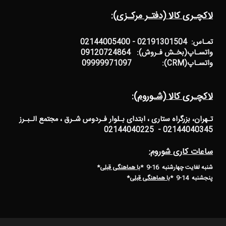
لاکچـری کالا (دفتـر مرکـزی):
تمـاس: 02191301504 - 02144005400
واتسـاپ(بخـش فـروش): 09120724864
واتسـاپ(CRM): 09999971097
لاکچـری کالا (شـوروم):
تـهران، بزرگراه ستاری ، ابتدای بـلوار فـردوس شـرق ، مجتمع الـبـرز
02144040345 - 02144040225
ساعات کاری شوروم:
شنبه لغایت چهارشنبه 16-9 *
با هماهنگی قبلی
*
پنجشنبه 14-9
*
با هماهنگی قبلی
*