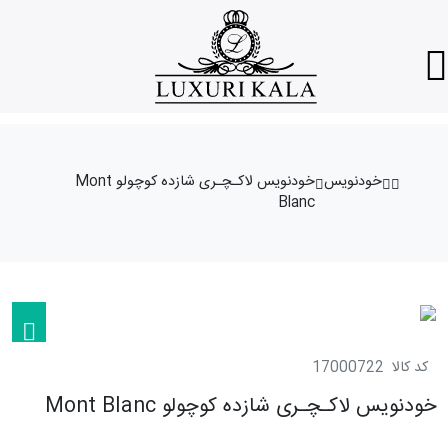
خودنویس
خودنویس لاکـچـری شازده کوچولو Mont
Blanc
کد کالا
17000722
خودنویس لاکـچـری شازده کوچولو Mont Blanc