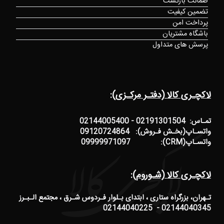
ضمانت بازگشت
تضمین کیفیت
پرداخت امن
باشگاه مشتریان
پرسش های متداول
لاکچـری کالا (دفتـر مرکـزی):
تمـاس: 02191301504 - 02144005400
واتسـاپ(بخـش فـروش): 09120724864
واتسـاپ(CRM): 09999971097
لاکچـری کالا (شـوروم):
تـهران، بزرگراه ستاری ، ابتدای بـلوار فـردوس شـرق ، مجتمع الـبـرز
02144040345 - 02144040225