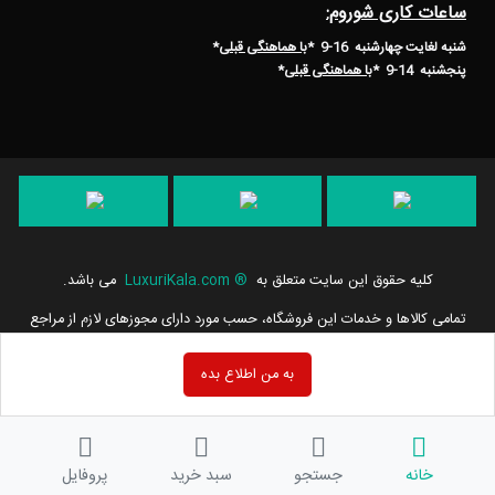
ساعات کاری شوروم:
شنبه لغایت چهارشنبه 16-9 *
با هماهنگی قبلی
*
پنجشنبه 14-9
*
با هماهنگی قبلی
*
کلیه حقوق این سایت متعلق به
®
LuxuriKala.com
می باشد.
تمامی كالاها و خدمات این فروشگاه، حسب مورد دارای مجوزهای لازم از مراجع
مربوطه می باشند و فعالیت های این سایت تابع قوانین و مقررات جمهوری
اسلامی ایران است.
به من اطلاع بده
خانه
جستجو
سبد خرید
پروفایل