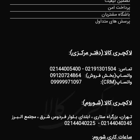
تضمین کیفیت
پرداخت امن
باشگاه مشتریان
پرسش های متداول
لاکچـری کالا (دفتـر مرکـزی):
تمـاس: 02191301504 - 02144005400
واتسـاپ(بخـش فـروش): 09120724864
واتسـاپ(CRM): 09999971097
لاکچـری کالا (شـوروم):
تـهران، بزرگراه ستاری ، ابتدای بـلوار فـردوس شـرق ، مجتمع الـبـرز
02144040345 - 02144040225
ساعات کاری شوروم: