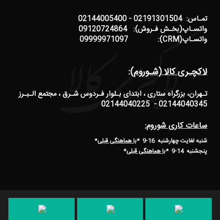
تمـاس: 02191301504 - 02144005400
واتسـاپ(بخـش فـروش): 09120724864
واتسـاپ(CRM): 09999971097
لاکچـری کالا (شـوروم):
تـهران، بزرگراه ستاری ، ابتدای بـلوار فـردوس شـرق ، مجتمع الـبـرز
02144040345 - 02144040225
ساعات کاری شوروم:
شنبه لغایت چهارشنبه 16-9 *
با هماهنگی قبلی
*
پنجشنبه 14-9
*
با هماهنگی قبلی
*