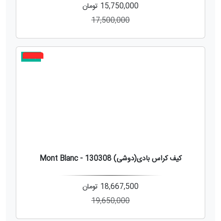
15,750,000
تومان
17,500,000
جدید
5%
کیف کراس بادی(دوشی) 130308 - Mont Blanc
18,667,500
تومان
19,650,000