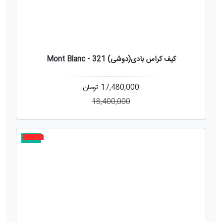
کیف کراس بادی(دوشی) 321 - Mont Blanc
17,480,000
تومان
18,400,000
جدید
5%