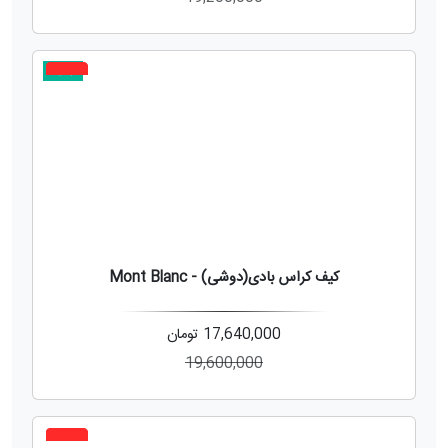
جدید
10%
کیف کراس بادی(دوشی) - Mont Blanc
17,640,000
تومان
19,600,000