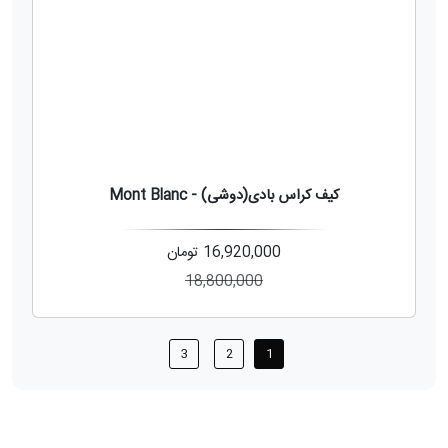
10%
کیف کراس بادی(دوشی) - Mont Blanc
16,920,000
تومان
18,800,000
3
2
1