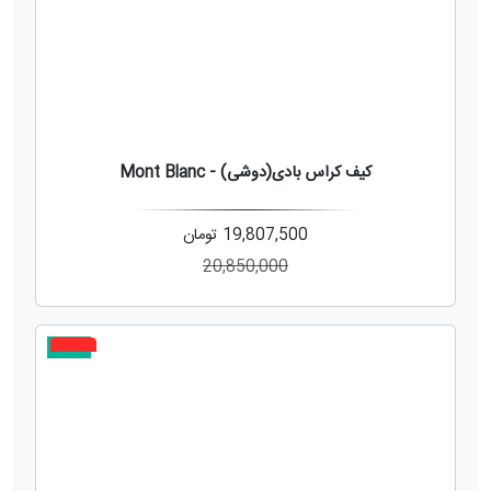
کیف کراس بادی(دوشی) - Mont Blanc
19,807,500
تومان
20,850,000
جدید
10%