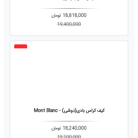
18,818,000
تومان
19,400,000
5%
کیف کراس بادی(دوشی) - Mont Blanc
18,240,000
تومان
19,200,000