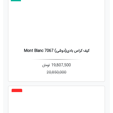
5%
کیف کراس بادی(دوشی) 7067 Mont Blanc
19,807,500
تومان
20,850,000
5%