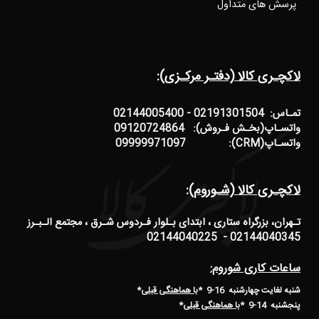
پرسش های متداول
لاکچـری کالا (دفتـر مرکـزی):
تمـاس: 02191301504 - 02144005400
واتسـاپ(بخـش فـروش): 09120724864
واتسـاپ(CRM): 09999971097
لاکچـری کالا (شـوروم):
تـهران، بزرگراه ستاری ، ابتدای بـلوار فـردوس شـرق ، مجتمع الـبـرز
02144040345 - 02144040225
ساعات کاری شوروم:
شنبه لغایت چهارشنبه 16-9 *
با هماهنگی قبلی
*
پنجشنبه 14-9
*
با هماهنگی قبلی
*