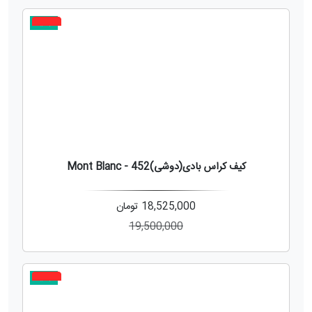
جدید
5%
کیف کراس بادی(دوشی)452 - Mont Blanc
18,525,000
تومان
19,500,000
جدید
5%