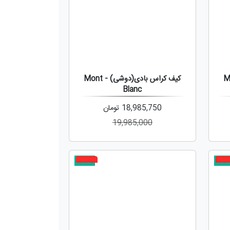
ی) - Mont
کیف کراس بادی(دوشی) - Mont
Blanc
18,985,750
تومان
19,985,000
دید
جدید
5%
5