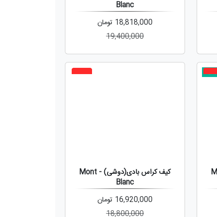
Blanc
18,818,000
تومان
19,400,000
دید
10%
10
ی) - Mont
کیف کراس بادی(دوشی) - Mont
Blanc
16,920,000
تومان
18,800,000