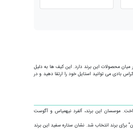
میان محصولات این برند دارد. این کیف ها به دلیل
اس بادی می توانید استایل خود را ارتقا دهید و در
ربردی پرداخت. موسسان این برند، آلفرد نیهمیاس و آگوست
 نام سیمپلو فیلر بود که در سال 1908 معرفی شد. اما در سال 1910، نام "مون بلان" برای برند انتخاب شد. نشان ستاره سفید این برند