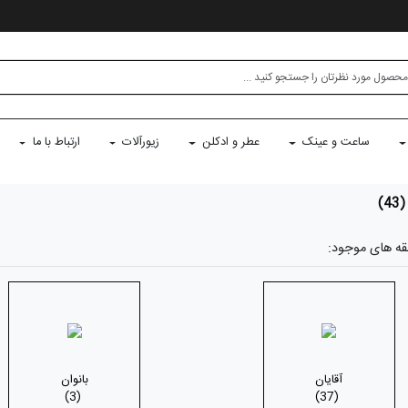
ساعت و عینک
عطر و ادکلن
زیورآلات
ارتباط با ما
(43)
قه های موجود:
آقایان
بانوان
(3)
(37)