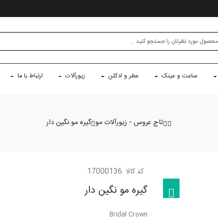
ساعت و عینک
عطر و ادکلن
زیورآلات
ارتباط با ما
تاج عروس - زیورآلات مو
گیره مو نگین دار
کد کالا
17000136
گیره مو نگین دار
Bridal Crown