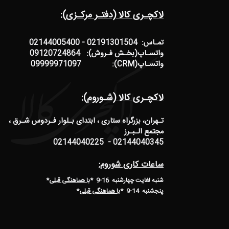
لاکچـری کالا (دفتـر مرکـزی):
تمـاس: 02191301504 - 02144005400
واتسـاپ(بخـش فـروش): 09120724864
واتسـاپ(CRM): 09999971097
لاکچـری کالا (شـوروم):
تـهران، بزرگراه ستاری ، ابتدای بـلوار فـردوس شـرق ،
مجتمع الـبـرز
02144040345 - 02144040225
ساعات کاری شوروم:
شنبه لغایت چهارشنبه 16-9 *
با هماهنگی قبلی
*
پنجشنبه 14-9
*
با هماهنگی قبلی
*