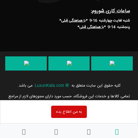
ساعات کاری شوروم:
شنبه لغایت چهارشنبه 16-9 *
با هماهنگی قبلی
*
پنجشنبه 14-9
*
با هماهنگی قبلی
*
کلیه حقوق این سایت متعلق به
®
LuxuriKala.com
می باشد.
تمامی كالاها و خدمات این فروشگاه، حسب مورد دارای مجوزهای لازم از مراجع
مربوطه می باشند و فعالیت های این سایت تابع قوانین و مقررات جمهوری
اسلامی ایران است.
به من اطلاع بده