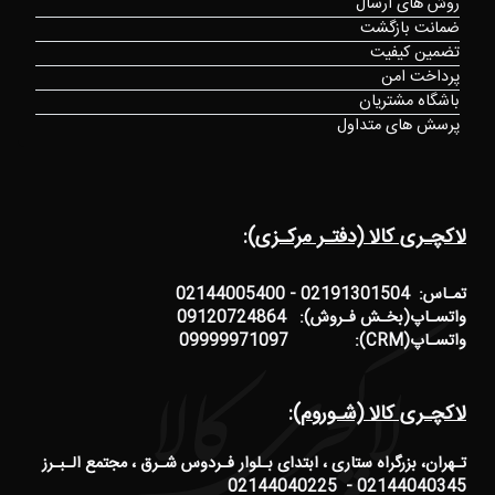
روش های ارسال
ضمانت بازگشت
تضمین کیفیت
پرداخت امن
باشگاه مشتریان
پرسش های متداول
لاکچـری کالا (دفتـر مرکـزی):
تمـاس: 02191301504 - 02144005400
واتسـاپ(بخـش فـروش): 09120724864
واتسـاپ(CRM): 09999971097
لاکچـری کالا (شـوروم):
تـهران، بزرگراه ستاری ، ابتدای بـلوار فـردوس شـرق ، مجتمع الـبـرز
02144040345 - 02144040225