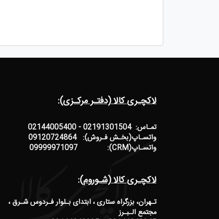
لاکچـری کالا (دفتـر مرکـزی):
تمـاس: 02191301504 - 02144005400
واتسـاپ(بخـش فـروش): 09120724864
واتسـاپ(CRM): 09999971097
لاکچـری کالا (شـوروم):
تـهران، بزرگراه ستاری ، ابتدای بـلوار فـردوس شـرق ،
مجتمع الـبـرز