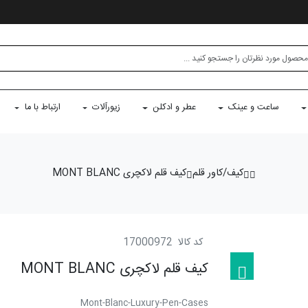
ساعت و عینک
عطر و ادکلن
زیورآلات
ارتباط با ما
کیف/کاور قلم
کیف قلم لاکچری MONT BLANC
کد کالا
17000972
کیف قلم لاکچری MONT BLANC
Mont-Blanc-Luxury-Pen-Cases