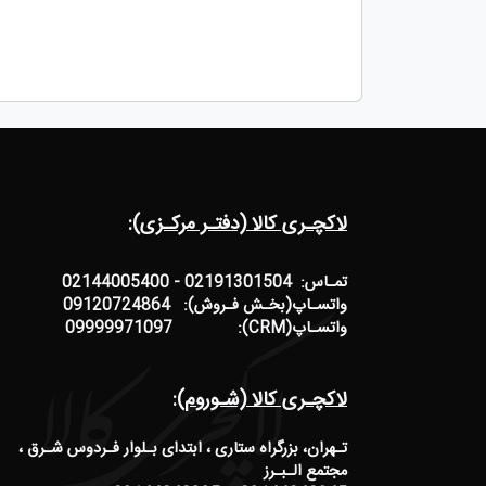
لاکچـری کالا (دفتـر مرکـزی):
تمـاس: 02191301504 - 02144005400
واتسـاپ(بخـش فـروش): 09120724864
واتسـاپ(CRM): 09999971097
لاکچـری کالا (شـوروم):
تـهران، بزرگراه ستاری ، ابتدای بـلوار فـردوس شـرق ،
مجتمع الـبـرز