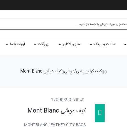
ساعت و عینک
عطر و ادکلن
زیورآلات
ارتباط با ما
کیف کراس بادی/دوشی
کیف دوشی Mont Blanc
کد کالا
17000390
کیف دوشی Mont Blanc
MONTBLANC LEATHER CITY BAGS