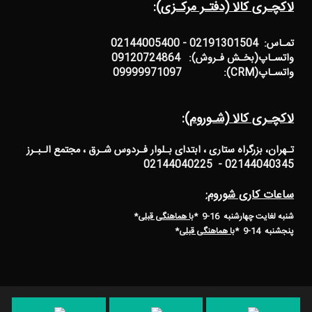
لاکچـری کالا (دفتـر مرکـزی):
تمـاس: 02191301504 - 02144005400
واتسـاپ(بخـش فـروش): 09120724864
واتسـاپ(CRM): 09999971097
لاکچـری کالا (شـوروم):
تـهران، بزرگراه ستاری ، ابتدای بـلوار فـردوس شـرق ، مجتمع الـبـرز
02144040345 - 02144040225
ساعات کاری شوروم:
شنبه لغایت چهارشنبه 16-9 *
با هماهنگی قبلی
*
پنجشنبه 14-9
*
با هماهنگی قبلی
*