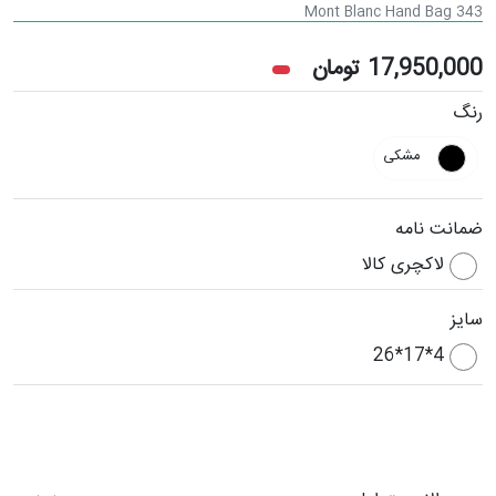
Mont Blanc Hand Bag 343
17,950,000
تومان
رنگ
مشکی
ضمانت نامه
لاکچری کالا
سایز
4*17*26