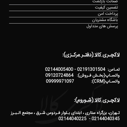
ضمانت بازگشت
تضمین کیفیت
پرداخت امن
باشگاه مشتریان
پرسش های متداول
لاکچـری کالا (دفتـر مرکـزی):
تمـاس: 02191301504 - 02144005400
واتسـاپ(بخـش فـروش): 09120724864
واتسـاپ(CRM): 09999971097
لاکچـری کالا (شـوروم):
تـهران، بزرگراه ستاری ، ابتدای بـلوار فـردوس شـرق ، مجتمع الـبـرز
02144040345 - 02144040225