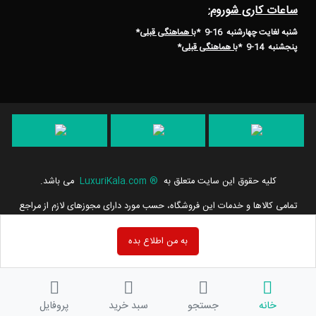
ساعات کاری شوروم:
شنبه لغایت چهارشنبه 16-9 *
با هماهنگی قبلی
*
پنجشنبه 14-9
*
با هماهنگی قبلی
*
کلیه حقوق این سایت متعلق به
®
LuxuriKala.com
می باشد.
تمامی كالاها و خدمات این فروشگاه، حسب مورد دارای مجوزهای لازم از مراجع
مربوطه می باشند و فعالیت های این سایت تابع قوانین و مقررات جمهوری
اسلامی ایران است.
به من اطلاع بده
خانه
جستجو
سبد خرید
پروفایل