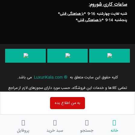
ساعات کاری شوروم:
شنبه لغایت چهارشنبه 16-9 *
با هماهنگی قبلی
*
پنجشنبه 14-9
*
با هماهنگی قبلی
*
کلیه حقوق این سایت متعلق به
®
LuxuriKala.com
می باشد.
تمامی كالاها و خدمات این فروشگاه، حسب مورد دارای مجوزهای لازم از مراجع
مربوطه می باشند و فعالیت های این سایت تابع قوانین و مقررات جمهوری
اسلامی ایران است.
به من اطلاع بده
خانه
جستجو
سبد خرید
پروفایل