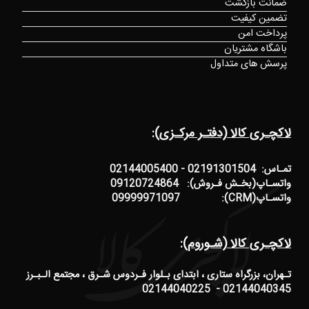
ضمانت بازگشت
تضمین کیفیت
پرداخت امن
باشگاه مشتریان
پرسش های متداول
لاکچـری کالا (دفتـر مرکـزی):
تمـاس: 02191301504 - 02144005400
واتسـاپ(بخـش فـروش): 09120724864
واتسـاپ(CRM): 09999971097
لاکچـری کالا (شـوروم):
تـهران، بزرگراه ستاری ، ابتدای بـلوار فـردوس شـرق ، مجتمع الـبـرز
02144040345 - 02144040225