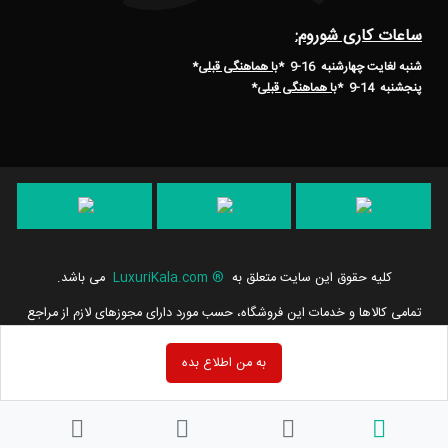
ساعات کاری شوروم:
شنبه لغایت چهارشنبه 16-9 *
با هماهنگی قبلی
*
پنجشنبه 14-9
*
با هماهنگی قبلی
*
کلیه حقوق این سایت متعلق به
®
LuxuriKala.com
می باشد.
تمامی كالاها و خدمات این فروشگاه، حسب مورد دارای مجوزهای لازم از مراجع
مربوطه می باشند و فعالیت های این سایت تابع قوانین و مقررات جمهوری
اسلامی ایران است.
به من اطلاع بده