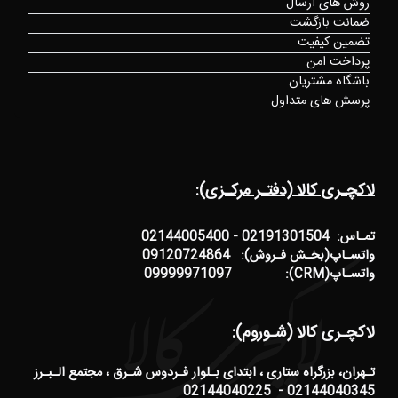
روش های ارسال
ضمانت بازگشت
تضمین کیفیت
پرداخت امن
باشگاه مشتریان
پرسش های متداول
لاکچـری کالا (دفتـر مرکـزی):
تمـاس: 02191301504 - 02144005400
واتسـاپ(بخـش فـروش): 09120724864
واتسـاپ(CRM): 09999971097
لاکچـری کالا (شـوروم):
تـهران، بزرگراه ستاری ، ابتدای بـلوار فـردوس شـرق ، مجتمع الـبـرز
02144040345 - 02144040225