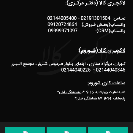
لاکچـری کالا (دفتـر مرکـزی):
تمـاس: 02191301504 - 02144005400
واتسـاپ(بخـش فـروش): 09120724864
واتسـاپ(CRM): 09999971097
لاکچـری کالا (شـوروم):
تـهران، بزرگراه ستاری ، ابتدای بـلوار فـردوس شـرق ، مجتمع الـبـرز
02144040345 - 02144040225
ساعات کاری شوروم:
شنبه لغایت چهارشنبه 16-9 *
با هماهنگی قبلی
*
پنجشنبه 14-9
*
با هماهنگی قبلی
*